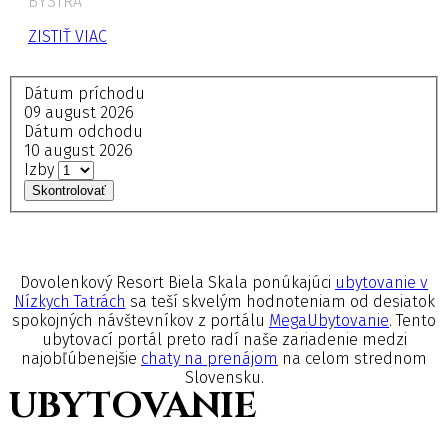
BYSTRÁ
ZISTIŤ VIAC
Dátum príchodu
09 august 2026
Dátum odchodu
10 august 2026
Izby
Skontrolovať
Dovolenkový Resort Biela Skala ponúkajúci
ubytovanie v
Nízkych Tatrách
sa teší skvelým hodnoteniam od desiatok
spokojných návštevníkov z portálu
MegaUbytovanie
. Tento
ubytovací portál preto radí naše zariadenie medzi
najobľúbenejšie
chaty na prenájom
na celom strednom
Slovensku.
UBYTOVANIE