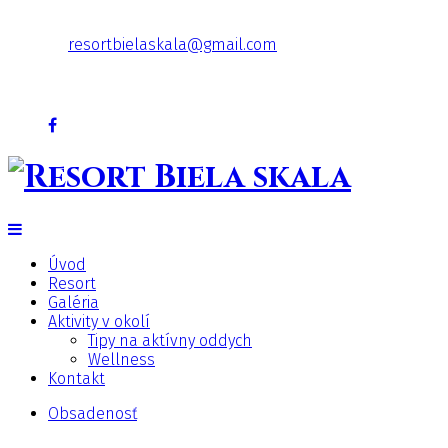
+421 903 256 996
resortbielaskala@gmail.com
17.71°C
Bystrá
Úvod
Resort
Galéria
Aktivity v okolí
Tipy na aktívny oddych
Wellness
Kontakt
Obsadenosť